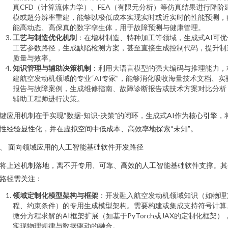
真CFD（计算流体力学）、FEA（有限元分析）等仿真结果进行降阶
模或超分辨率重建，能够以极低成本实现实时或近实时的性能预测，
能高动态、高保真的数字孪生体，用于故障预测与健康管理。
工艺与制造优化机制
：在增材制造、特种加工等领域，生成式AI可优
工艺参数路径，生成缺陷检测方案，甚至直接生成控制代码，提升制
质量与效率。
知识管理与辅助决策机制
：利用大语言模型的强大编码与推理能力，
建航空发动机领域的专业“AI专家”，能够消化吸收海量技术文档、实
报告与故障案例，生成维修指南、故障诊断报告或技术方案对比分析
辅助工程师进行决策。
键应用机制在于实现“数据-知识-决策”的闭环，生成式AI作为核心引擎，
性经验显性化，并在虚拟空间中低成本、高效率地探索“未知”。
、 面向领域应用的人工智能基础软件开发路径
将上述机制落地，离不开专用、可靠、高效的人工智能基础软件支撑。其
路径需关注：
领域定制化模型架构与框架
：开发融入航空发动机领域知识（如物理
程、约束条件）的专用生成模型架构。需要构建或集成支持符号计算
微分方程求解的AI框架扩展（如基于PyTorch或JAX的定制化框架）
实现物理规律与数据驱动的融合。