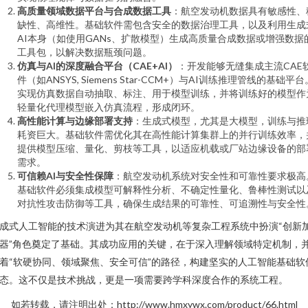
高质量领域数据平台与合成数据工具
：航空发动机数据具有敏感性、
缺性、高维性。基础软件需包含安全的数据治理工具，以及利用生成
AI本身（如使用GANs、扩散模型）生成高质量合成数据或增强数据
工具包，以解决数据瓶颈问题。
仿真与AI的深度融合平台（CAE+AI）
：开发能够无缝集成主流CAE
件（如ANSYS, Siemens Star-CCM+）与AI训练推理管线的基础平台
实现仿真数据自动抽取、标注、用于模型训练，并将训练好的模型作
轻量化代理模型嵌入仿真流程，形成闭环。
高性能计算与边缘部署支持
：生成式模型，尤其是大模型，训练与推
耗资巨大。基础软件需优化其在高性能计算集群上的并行训练效率，
提供模型压缩、量化、剪枝等工具，以适应机载或厂站边缘设备的部
需求。
可信赖AI与安全性保障
：航空发动机系统对安全性和可靠性要求极高
基础软件必须集成模型可解释性分析、不确定性量化、鲁棒性测试以
对抗性攻击防御等工具，确保生成结果的可靠性、可追溯性与安全性
成式人工智能的技术演进为其在航空发动机等复杂工程系统中扮演“创新
器”角色奠定了基础。其成功应用的关键，在于深入理解领域特定机制，
着“软硬协同、领域聚焦、安全可信”的路径，构建坚实的人工智能基础软
态。这不仅是技术挑战，更是一项需要跨学科深度合作的系统工程。
如若转载，请注明出处：http://www.hmxywx.com/product/66.html