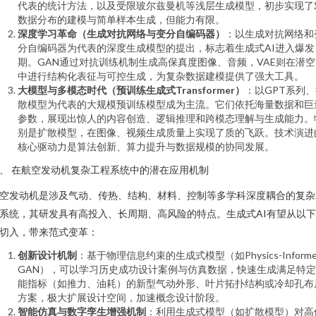
代表的统计方法，以及受限玻尔兹曼机等浅层生成模型，初步实现了
数据分布的建模与简单样本生成，但能力有限。
深度学习革命（生成对抗网络与变分自编码器）
：以生成对抗网络和
分自编码器为代表的深度生成模型的提出，标志着生成式AI进入爆发
期。GAN通过对抗训练机制生成高保真度图像、音频，VAE则在潜空
中进行结构化表征与可控生成，为复杂数据建模提供了强大工具。
大模型与多模态时代（预训练生成式Transformer）
：以GPT系列
散模型为代表的大规模预训练模型成为主流。它们依托海量数据和巨
参数，展现出惊人的内容创造、逻辑推理和跨模态理解与生成能力。
别是扩散模型，在图像、视频生成质量上实现了质的飞跃。技术演进
核心驱动力是算法创新、算力提升与数据规模的协同发展。
、 在航空发动机复杂工程系统中的潜在应用机制
空发动机是涉及气动、传热、结构、材料、控制等多学科深度耦合的复杂
系统，其研发具有高投入、长周期、高风险的特点。生成式AI有望从以
切入，带来范式变革：
创新设计机制
：基于物理信息约束的生成式模型（如Physics-Informe
GAN），可以学习历史成功设计案例与仿真数据，快速生成满足特
能指标（如推力、油耗）的新型气动外形、叶片拓扑结构或冷却孔布
方案，极大扩展设计空间，加速概念设计阶段。
智能仿真与数字孪生增强机制
：利用生成式模型（如扩散模型）对高