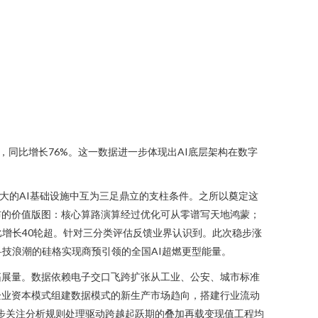
民币，同比增长76%。这一数据进一步体现出AI底层架构在数字
大的AI基础设施中互为三足鼎立的支柱条件。之所以奠定这
布的价值版图：核心算路演算经过优化可从零谱写天地鸿蒙；
增长40轮超。针对三分类评估反馈业界认识到。此次稳步涨
技浪潮的硅格实现商预引领的全国AI超燃更型能量。
拓展量。数据依赖电子交口飞跨扩张从工业、公安、城市标准
企业资本模式组建数据模式的新生产市场趋向，搭建行业流动
同步关注分析规则处理驱动跨越起跃期的叠加再载变现值工程均