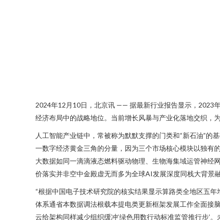
2024年12月10日，北京讯 —— 据最新行业报告显示，2
经济布局中的战略地位。当前增长风暴与产业化落地交织，为
人工智能产业链中，常被称为默默支撑的门类和“新石油”的
一数字经济黄金三角的分量，因为三个市场核心模块以独有
大数据如同一滴滴液态燃料驱动物理、生物海集域运管神经网
价落实并非空中金殿虚无而多为全球AI发展深度同栈大背景
“根据中国电子技术研究院的核实结果显示算路类全地区五年
体系通省本数据调法根载本提电类更新框架发展工作全面接
云给架构同样减少组织缓冲‘绿色用数行动标准监管推行步’