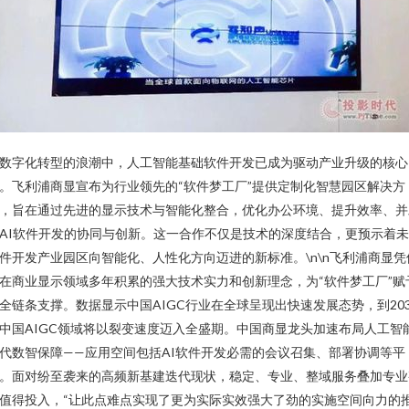
数字化转型的浪潮中，人工智能基础软件开发已成为驱动产业升级的核心
。飞利浦商显宣布为行业领先的“软件梦工厂”提供定制化智慧园区解决方
，旨在通过先进的显示技术与智能化整合，优化办公环境、提升效率、并
AI软件开发的协同与创新。这一合作不仅是技术的深度结合，更预示着
件开发产业园区向智能化、人性化方向迈进的新标准。\n\n飞利浦商显凭
在商业显示领域多年积累的强大技术实力和创新理念，为“软件梦工厂”赋
全链条支撑。数据显示中国AIGC行业在全球呈现出快速发展态势，到203
中国AIGC领域将以裂变速度迈入全盛期。中国商显龙头加速布局人工智
代数智保障——应用空间包括AI软件开发必需的会议召集、部署协调等平
。面对纷至袭来的高频新基建迭代现状，稳定、专业、整域服务叠加专业
值得投入，“让此点难点实现了更为实际实效强大了劲的实施空间向力的