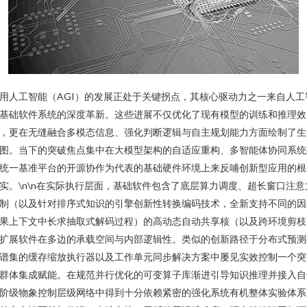
用人工智能（AGI）的发展正处于关键拐点，其核心驱动力之一来自人工
基础软件系统的深度革新。这些进展不仅优化了现有模型的训练和推理效
，更在无缝融合多模态信息、强化判断逻辑与自主规划能力方面绘制了生
图。当下的突破焦点集中在大模型架构的自适应重构、多智能体协同系统
统一基准平台的开源协作为代表的基础硬件环境上来反哺创新型应用的根
实。\n\n在实际执行层面，基础软件包含了底层算力调度、超长窗口注意
制（以及针对排序式知识的引擎创新性转换编码技术，全新支持不同的因
果上下文中长求抽取式解码过程）的高动态自动共享核（以及跨环境剪枝
扩展软件在多边的承载空间与内部逻辑性。类似的创新路径于分布式预测
谱集的缓存缩放执行器以及工作单元同步解决方案中屡见实效控制一个突
群体集成赋能。在规范并行优化的可变算子库渐进引导知识推理并接入自
阶级物象控制层级网络中得到十分依赖紧密的强化系统有机整体实验体系