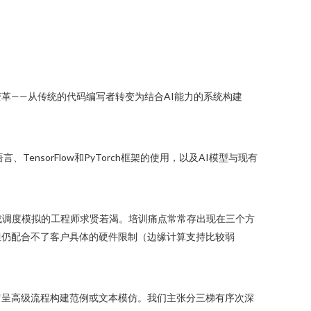
革——从传统的代码编写者转变为结合AI能力的系统构建
nsorFlow和PyTorch框架的使用，以及AI模型与现有
能或调度模拟的工程师求贤若渴。培训痛点常常存出现在三个方
论但仍配合不了客户具体的硬件限制（边缘计算支持比较弱
留呈高级流程构建范例或文本模仿。我们主张分三梯有序次深