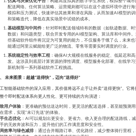
仿真与决策优化平台
：构建高度拟真的数字孪生系统，模拟整个城市
配送网络。任何算法策略、运营规则都可以在这个虚拟环境中进行海
模拟和压力测试，快速评估其效果和潜在风险，从而加速AI模型的训
和策略迭代，降低在真实场景中试错的成本。
基础模型与中间件
：针对即时配送领域特有的数据（如轨迹数据、时
数据）和问题类型，联合开发专用的AI模型架构、算法库和中间件。
些基础软件组件将沉淀为可复用的能力，不仅服务于饿了么，未来也
能通过阿里云赋能给更广泛的物流、零售等需要实时调度的行业。
系统稳定性与效率工程
：确保AI大规模在线服务的稳定、低延迟和高
发。这涉及到底层计算资源的弹性调度、模型服务化部署、在线学习
新机制等一系列基础软件工程挑战。
、 未来图景：超越“送得快”，迈向“送得好”
工智能基础软件的深入应用，其价值将远不止于让外卖“送得更快”。它将
整个即时配送体系向更人性化、更可持续的方向演进：
致用户体验
：更准确的预估送达时间，更灵活的配送选择，甚至能预测用
在需求，实现“未订先送”的体验。
手生态优化
：AI可以规划出更安全、更省力、收入更合理的配送路线，
手的无效奔波和压力，提升他们的工作满意度和安全性。
局效率与绿色减排
：通过合并顺路订单、优化路径，减少整体骑行里程，