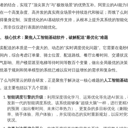
者的结合，实现了“顶尖算力”与“极致场景”的优势互补。阿里云的AI能力
在一个高复杂度、高并发的真实商业场景中持续迭代和验证；而饿了么则
得量身定制、深度优化的AI基础软件支持，从根本上提升其系统的智能
，而非仅仅进行表面的功能优化。
、 核心技术：聚焦人工智能基础软件，破解配送“最优化”难题
卖配送的本质是一个庞大的、动态的“实时调度优化问题”。它需要在毫秒
间内，综合考虑订单量、骑士位置、配送路线、餐厅出餐时间、交通状况
气影响、用户楼层甚至电梯等待时间等数百个变量，做出全局最优的决策
统基于规则和简单模型的系统已难以应对日益增长的需求和复杂性。
了么与阿里云的联合研发，正是聚焦于解决这一核心难题的
人工智能基础
。这主要包括以下几个层面：
智能调度引擎的升级
：利用深度强化学习、运筹优化等先进AI算法，
发新一代的智能调度系统。该系统能够像“超级大脑”一样，进行更精
的预测（如出餐时间、未来订单热力）、更复杂的多目标优化（兼顾
率、骑手体验、用户体验），并实现动态的实时重新规划，以应对突
状况。