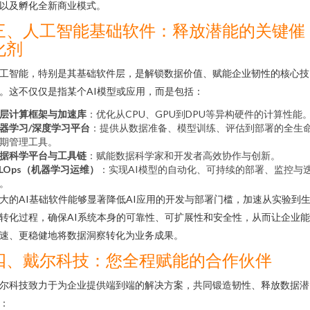
以及孵化全新商业模式。
三、人工智能基础软件：释放潜能的关键催
化剂
工智能，特别是其基础软件层，是解锁数据价值、赋能企业韧性的核心技
。这不仅仅是指某个AI模型或应用，而是包括：
层计算框架与加速库
：优化从CPU、GPU到DPU等异构硬件的计算性能
器学习/深度学习平台
：提供从数据准备、模型训练、评估到部署的全生
期管理工具。
据科学平台与工具链
：赋能数据科学家和开发者高效协作与创新。
LOps（机器学习运维）
：实现AI模型的自动化、可持续的部署、监控与
。
大的AI基础软件能够显著降低AI应用的开发与部署门槛，加速从实验到
转化过程，确保AI系统本身的可靠性、可扩展性和安全性，从而让企业
速、更稳健地将数据洞察转化为业务成果。
四、戴尔科技：您全程赋能的合作伙伴
尔科技致力于为企业提供端到端的解决方案，共同锻造韧性、释放数据潜
：