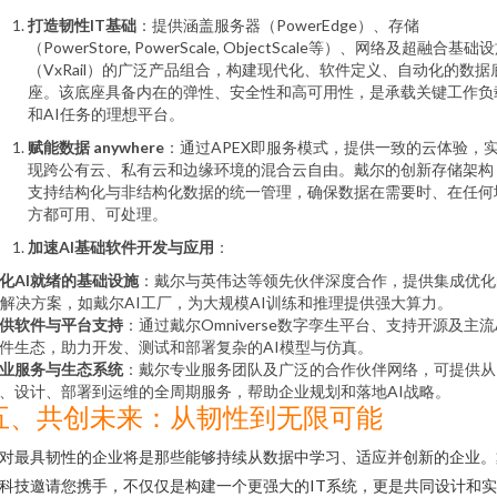
打造韧性IT基础
：提供涵盖服务器（PowerEdge）、存储
（PowerStore, PowerScale, ObjectScale等）、网络及超融合基础
（VxRail）的广泛产品组合，构建现代化、软件定义、自动化的数据
座。该底座具备内在的弹性、安全性和高可用性，是承载关键工作负
和AI任务的理想平台。
赋能数据 anywhere
：通过APEX即服务模式，提供一致的云体验，
现跨公有云、私有云和边缘环境的混合云自由。戴尔的创新存储架构
支持结构化与非结构化数据的统一管理，确保数据在需要时、在任何
方都可用、可处理。
加速AI基础软件开发与应用
：
化AI就绪的基础设施
：戴尔与英伟达等领先伙伴深度合作，提供集成优化
I解决方案，如戴尔AI工厂，为大规模AI训练和推理提供强大算力。
供软件与平台支持
：通过戴尔Omniverse数字孪生平台、支持开源及主流
件生态，助力开发、测试和部署复杂的AI模型与仿真。
业服务与生态系统
：戴尔专业服务团队及广泛的合作伙伴网络，可提供从
、设计、部署到运维的全周期服务，帮助企业规划和落地AI战略。
五、共创未来：从韧性到无限可能
对最具韧性的企业将是那些能够持续从数据中学习、适应并创新的企业。
科技邀请您携手，不仅仅是构建一个更强大的IT系统，更是共同设计和