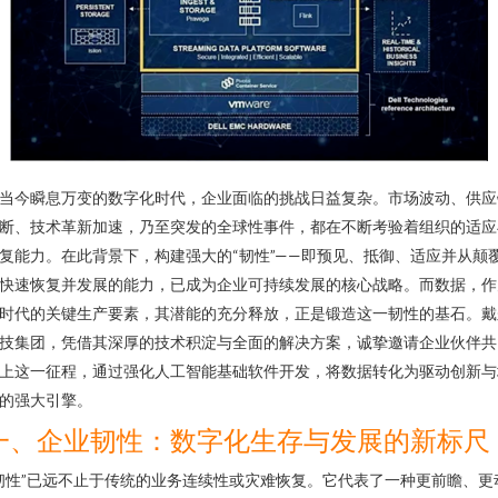
当今瞬息万变的数字化时代，企业面临的挑战日益复杂。市场波动、供应
断、技术革新加速，乃至突发的全球性事件，都在不断考验着组织的适应
复能力。在此背景下，构建强大的“韧性”——即预见、抵御、适应并从颠
快速恢复并发展的能力，已成为企业可持续发展的核心战略。而数据，作
时代的关键生产要素，其潜能的充分释放，正是锻造这一韧性的基石。戴
技集团，凭借其深厚的技术积淀与全面的解决方案，诚挚邀请企业伙伴共
上这一征程，通过强化人工智能基础软件开发，将数据转化为驱动创新与
的强大引擎。
一、企业韧性：数字化生存与发展的新标尺
韧性”已远不止于传统的业务连续性或灾难恢复。它代表了一种更前瞻、更