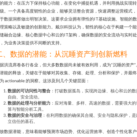
的能力：在压力下保持核心功能，在变化中捕捉机遇，并利用挑战实现转
级。一个具备高度韧性的企业，能够灵活整合资源，快速调整运营模式，
于数据洞察做出明智决策。这要求企业拥有弹性的IT基础设施、智能的
理策略以及敏捷的创新能力。戴尔科技认为，韧性的核心在于构建一个能
缝融合边缘、核心数据中心和云的IT架构，确保数据的安全流动与实时处
，为业务决策提供不间断的支持。
二、数据的潜能：从沉睡资产到创新燃料
据洪流席卷各行各业，但大多数数据尚未被有效利用，成为“沉睡的资产”
潜能的释放，关键在于能够对其收集、存储、处理、分析和保护，并最终
为 actionable 的洞察。这涉及到几个关键层面：
数据的可访问性与整合
：打破数据孤岛，实现跨边缘、核心和云的数
自由、安全流动。
数据的处理与分析能力
：应对海量、多样、高速的数据，需要强大的
算与智能分析工具。
数据的安全与治理
：在利用数据的确保其合规、安全与隐私保护，是
立信任的基石。
放数据潜能，意味着能够预测市场趋势、优化运营效率、创造个性化客户